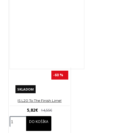
-60 %
SKLADOM
IS L20 To The Finish Lime!
5,82€
14,55€
DO KOŠÍKA