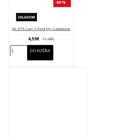
-60 %
SKLADOM
NL E75 Can´t Find My Czekbook
4,59€
11,48€
DO KOŠÍKA