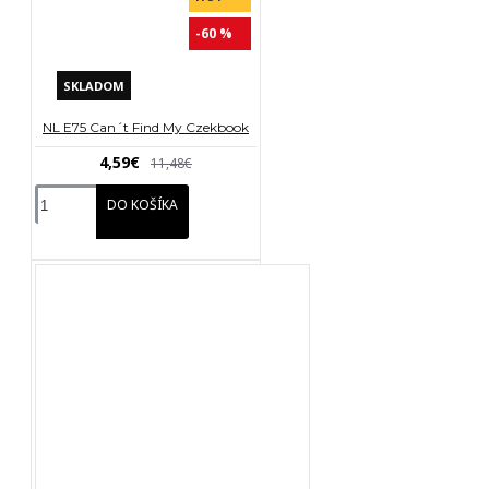
-60 %
SKLADOM
NL E75 Can´t Find My Czekbook
4,59€
11,48€
DO KOŠÍKA