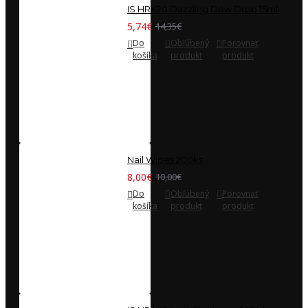
IS HRK20 Dazzling Dew Drop 15ml
5,74€
14,35€
Do
Obľúbený
Porovnať
košíka
produkt
produkt
Nail Wipes 200ks
8,00€
10,00€
Do
Obľúbený
Porovnať
košíka
produkt
produkt