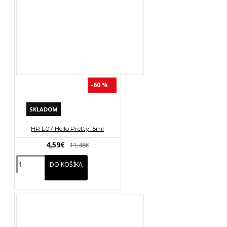
-60 %
SKLADOM
HR L07 Hello Pretty 15ml
4,59€
11,48€
DO KOŠÍKA