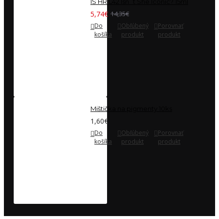
IS HR L42 Isn´t She Iconic? 15ml
5,74€
14,35€
Do
Obľúbený
Porovnať
košíka
produkt
produkt
Mištička na pigmenty 10ks
1,60€
Do
Obľúbený
Porovnať
košíka
produkt
produkt