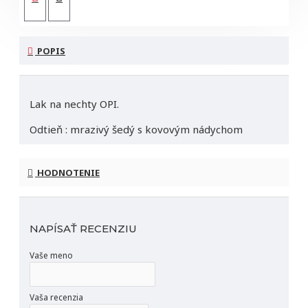
POPIS
Lak na nechty OPI.
Odtieň : mrazivý šedý s kovovým nádychom
Obsah : 15ml
HODNOTENIE
Lak z limitovej kolekcie Hello Kitty.
NAPÍSAŤ RECENZIU
Vaše meno
Vaša recenzia