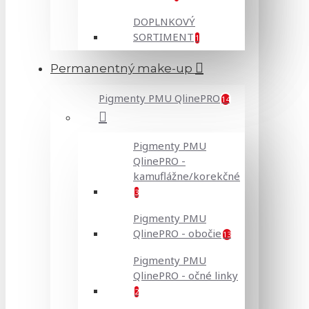
DOPLNKOVÝ
SORTIMENT
1
Permanentný make-up
Pigmenty PMU QlinePRO
14
Pigmenty PMU
QlinePRO -
kamuflážne/korekčné
3
Pigmenty PMU
QlinePRO - obočie
13
Pigmenty PMU
QlinePRO - očné linky
2