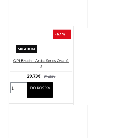
-67 %
SKLADOM
OPI Brush - Artist Series Oval č.
8
29,73€
91,22€
DO KOŠÍKA