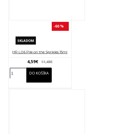
-60 %
SKLADOM
HR L06 Pile on the Sprikles 15ml
4,59€
11,48€
DO KOŠÍKA